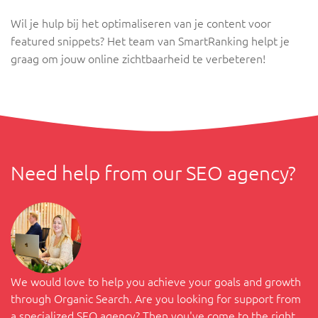
Wil je hulp bij het optimaliseren van je content voor
featured snippets? Het team van SmartRanking helpt je
graag om jouw online zichtbaarheid te verbeteren!
Need help from our SEO agency?
We would love to help you achieve your goals and growth
through Organic Search. Are you looking for support from
a specialized SEO agency? Then you've come to the right