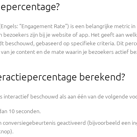
tiepercentage?
(Engels: “Engagement Rate”) is een belangrijke metric in
n bezoekers zijn bij je website of app. Het geeft aan we
rdt beschouwd, gebaseerd op specifieke criteria. Dit per
t van je content en de mate waarin je bezoekers actief bez
eractiepercentage berekend?
ls interactief beschouwd als aan één van de volgende v
 dan 10 seconden.
n conversiegebeurtenis geactiveerd (bijvoorbeeld een in
knop).