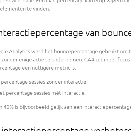
ns goed zichtbaar? Een laag percentage kan erop wijzen d
elementen te vinden.
 interactiepercentage van boun
oogle Analytics werd het bouncepercentage gebruikt om
n zonder enige actie te ondernemen. GA4 zet meer focus o
rcentage een nuttigere metric is.
percentage sessies zonder interactie.
et percentage sessies mét interactie.
40% is bijvoorbeeld gelijk aan een interactiepercentag
 interactiepercentage verbeter