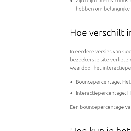
Zijn mijn call-to-actio
hebben om belangrijke 
Hoe verschilt
In eerdere versies van G
bezoekers je site verliete
waardoor het interactiepe
Bouncepercentage: Het 
Interactiepercentage: H
Een bouncepercentage van 
Hoe kun je het