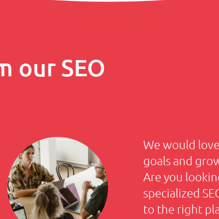
m our SEO
We would love 
goals and gro
Are you lookin
specialized S
to the right p