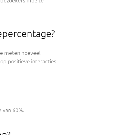
at bezoekers moeite
cepercentage?
 te meten hoeveel
p positieve interacties,
e van 60%.
en?