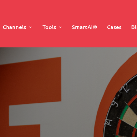
Channels
Tools
SmartAI®
Cases
B