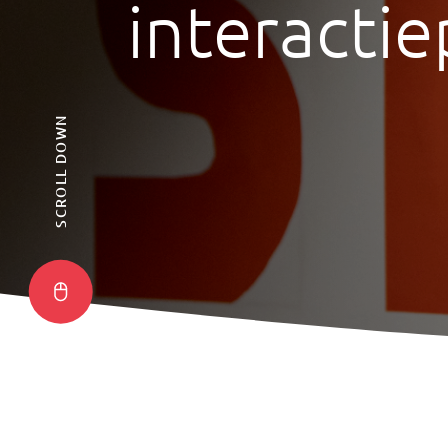
interacti
SCROLL DOWN