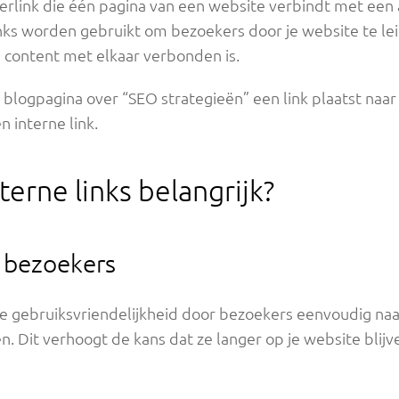
yperlink die één pagina van een website verbindt met een
inks worden gebruikt om bezoekers door je website te l
e content met elkaar verbonden is.
n blogpagina over “SEO strategieën” een link plaatst naa
n interne link.
terne links belangrijk?
r bezoekers
de gebruiksvriendelijkheid door bezoekers eenvoudig naa
en. Dit verhoogt de kans dat ze langer op je website blijv