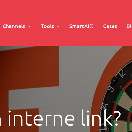
Channels
Tools
SmartAI®
Cases
B
 interne link?