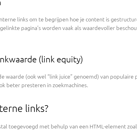
n
terne links om te begrijpen hoe je content is gestructu
erk gelinkte pagina’s worden vaak als waardevoller besch
inkwaarde (link equity)
 de waarde (ook wel “link juice” genoemd) van populaire 
ok beter presteren in zoekmachines.
erne links?
stal toegevoegd met behulp van een HTML-element zoal