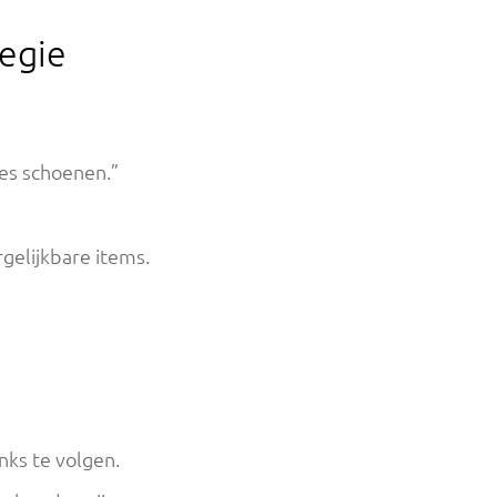
tegie
es schoenen.”
gelijkbare items.
nks te volgen.