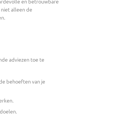
aardevolle en betrouwbare
 niet alleen de
en.
ende adviezen toe te
de behoeften van je
erken.
sdoelen.