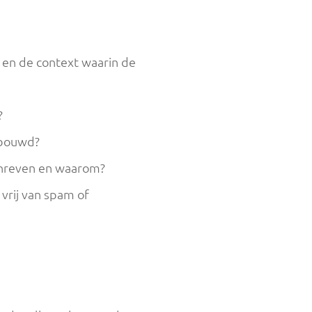
e en de context waarin de
?
erbouwd?
schreven en waarom?
 vrij van spam of