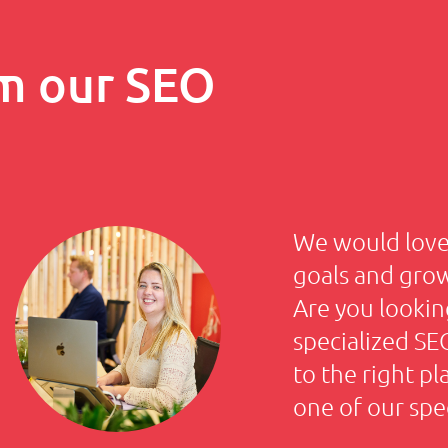
m our SEO
We would love 
goals and gro
Are you lookin
specialized S
to the right p
one of our spec