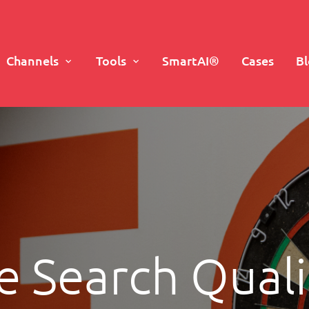
Channels
Tools
SmartAI®
Cases
B
e Search Quali