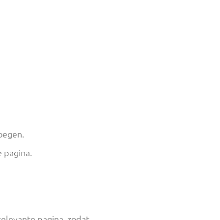
oegen.
 pagina.
 relevante pagina, zodat