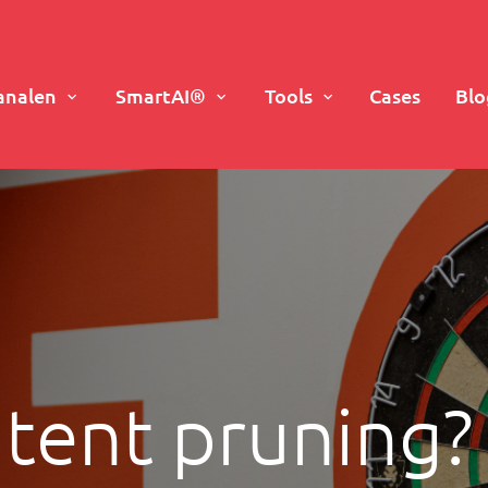
analen
SmartAI®
Tools
Cases
Blo
ntent pruning?