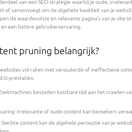
derdeel van een SEO-strategie waarbij je oude, irrelevan
rkt of samenvoegt om de algehele kwaliteit van je websit
pen de waardevolste en relevante pagina’s van je site t
s en een betere gebruikerservaring.
ent pruning belangrijk?
 websites vol raken met verouderde of ineffectieve conte
EO-prestaties:
Zoekmachines besteden kostbare tijd aan het crawlen va
aring: Irrelevante of oude content kan bezoekers verwar
 Slechte content kan de algehele perceptie van je websi
ings.