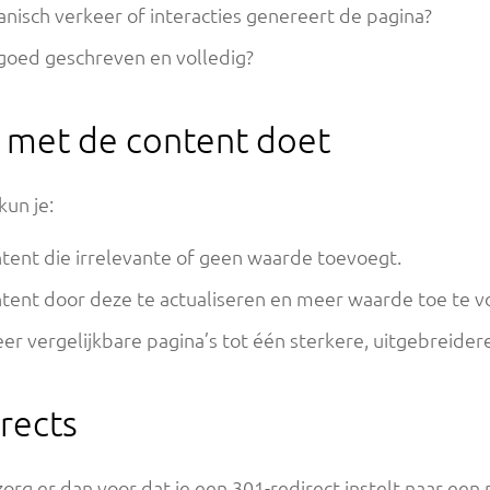
anisch verkeer of interacties genereert de pagina?
t goed geschreven en volledig?
je met de content doet
kun je:
tent die irrelevante of geen waarde toevoegt.
ntent door deze te actualiseren en meer waarde toe te v
 vergelijkbare pagina’s tot één sterkere, uitgebreidere
irects
 zorg er dan voor dat je een 301-redirect instelt naar een