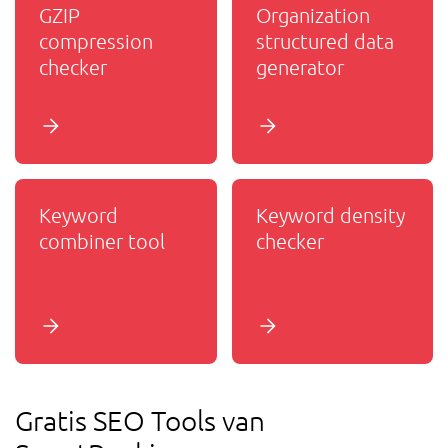
GZIP
Organization
compression
structured data
checker
generator
Keyword
Keyword density
combiner tool
checker
Gratis SEO Tools van