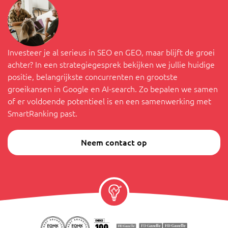
Investeer je al serieus in SEO en GEO, maar blijft de groei
achter? In een strategiegesprek bekijken we jullie huidige
positie, belangrijkste concurrenten en grootste
groeikansen in Google en AI-search. Zo bepalen we samen
of er voldoende potentieel is en een samenwerking met
SmartRanking past.
Neem contact op