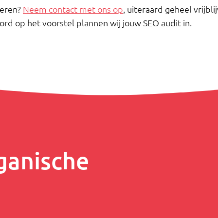
voeren?
Neem contact met ons op
, uiteraard geheel vrijbl
d op het voorstel plannen wij jouw SEO audit in.
ganische