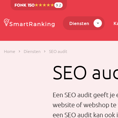
9.2
Diensten
K
Home
Diensten
SEO audit
SEO aud
Een SEO audit geeft je
website of webshop te v
een SEO audit kan ook 