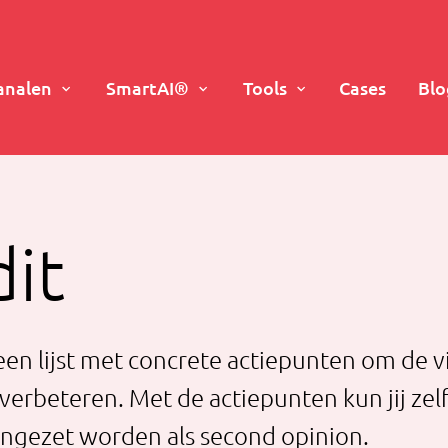
analen
SmartAI®
Tools
Cases
Blo
it
 een lijst met concrete actiepunten om de 
erbeteren. Met de actiepunten kun jij zelf
ingezet worden als second opinion.