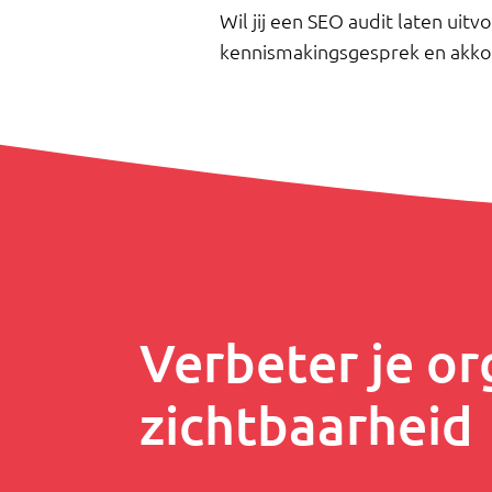
Wil jij een SEO audit laten uit
kennismakingsgesprek en akkoor
Verbeter je or
zichtbaarheid