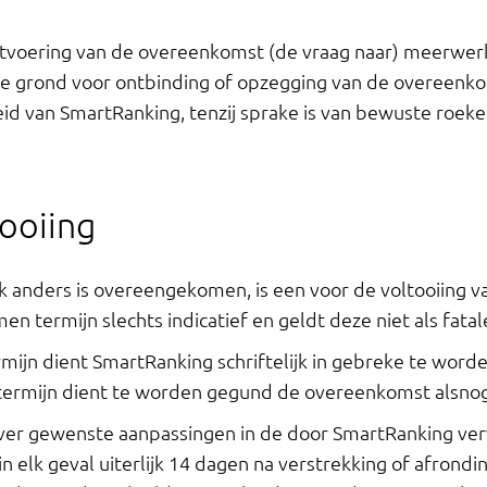
 uitvoering van de overeenkomst (de vraag naar) meerwer
 grond voor ontbinding of opzegging van de overeenko
heid van SmartRanking, tenzij sprake is van bewuste roek
tooiing
elijk anders is overeengekomen, is een voor de voltooiin
termijn slechts indicatief en geldt deze niet als fatale
ermijn dient SmartRanking schriftelijk in gebreke te word
termijn dient te worden gegund de overeenkomst alsnog 
er gewenste aanpassingen in de door SmartRanking ver
n elk geval uiterlijk 14 dagen na verstrekking of afronding