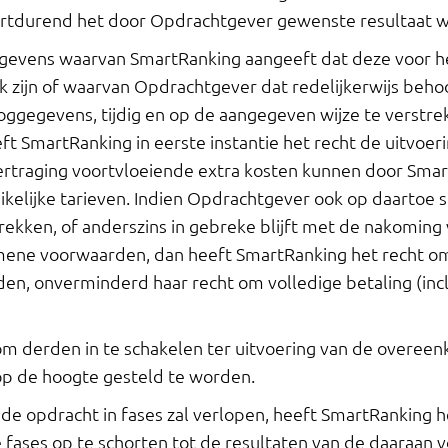
durend het door Opdrachtgever gewenste resultaat wo
egevens waarvan SmartRanking aangeeft dat deze voor he
zijn of waarvan Opdrachtgever dat redelijkerwijs behoo
ggegevens, tijdig en op de aangegeven wijze te verstr
ft SmartRanking in eerste instantie het recht de uitvoe
vertraging voortvloeiende extra kosten kunnen door Sma
ikelijke tarieven. Indien Opdrachtgever ook op daartoe 
rekken, of anderszins in gebreke blijft met de nakoming
mene voorwaarden, dan heeft SmartRanking het recht 
den, onverminderd haar recht om volledige betaling (incl
 om derden in te schakelen ter uitvoering van de overee
op de hoogte gesteld te worden.
e opdracht in fases zal verlopen, heeft SmartRanking h
ases op te schorten tot de resultaten van de daaraan vo