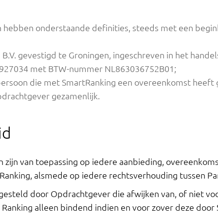
hebben onderstaande definities, steeds met een begin
B.V. gevestigd te Groningen, ingeschreven in het hande
3927034 met BTW-nummer NL863036752B01;
persoon die met SmartRanking een overeenkomst heeft g
pdrachtgever gezamenlijk.
id
ijn van toepassing op iedere aanbieding, overeenkomst
nking, alsmede op iedere rechtsverhouding tussen Par
esteld door Opdrachtgever die afwijken van, of niet v
 Ranking alleen bindend indien en voor zover deze door 