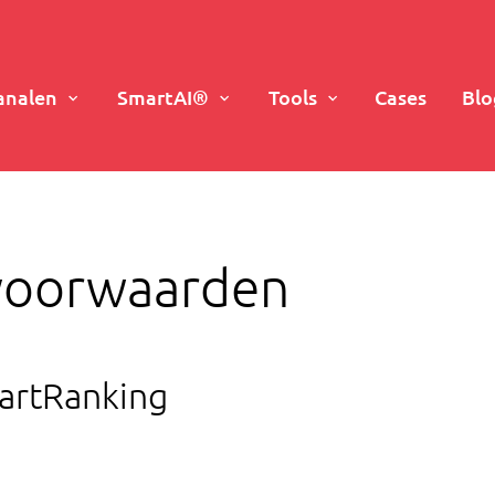
analen
SmartAI®
Tools
Cases
Blo
voorwaarden
artRanking