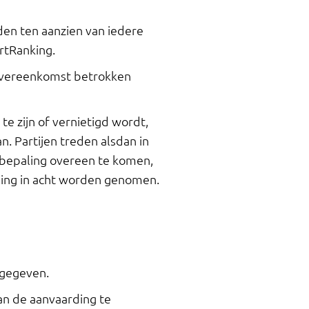
n ten aanzien van iedere
rtRanking.
overeenkomst betrokken
e zijn of vernietigd wordt,
. Partijen treden alsdan in
e bepaling overeen te komen,
aling in acht worden genomen.
angegeven.
an de aanvaarding te