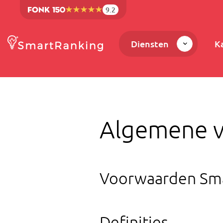
9.2
Diensten
K
Algemene 
Voorwaarden Sm
Definities