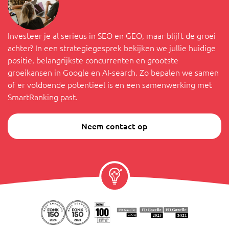
Investeer je al serieus in SEO en GEO, maar blijft de groei
achter? In een strategiegesprek bekijken we jullie huidige
positie, belangrijkste concurrenten en grootste
groeikansen in Google en AI-search. Zo bepalen we samen
of er voldoende potentieel is en een samenwerking met
SmartRanking past.
Neem contact op