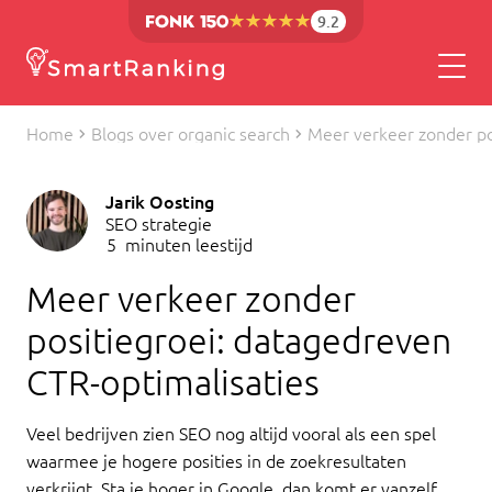
9.2
Home
Blogs over organic search
Meer verkeer zonder po
Jarik Oosting
SEO strategie
5
minuten leestijd
Meer verkeer zonder
positiegroei: datagedreven
CTR-optimalisaties
Veel bedrijven zien SEO nog altijd vooral als een spel
waarmee je hogere posities in de zoekresultaten
verkrijgt. Sta je hoger in Google, dan komt er vanzelf