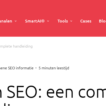
analen
SmartAI®
Tools
Cases
Blo
mplete handleiding
ene SEO informatie
5
minuten leestijd
 SEO: een co