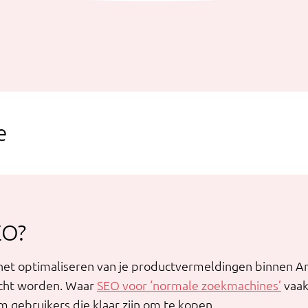
e
EO?
het optimaliseren van je productvermeldingen binnen A
cht worden. Waar
SEO voor ‘normale zoekmachines’
vaak
m gebruikers die klaar zijn om te kopen.