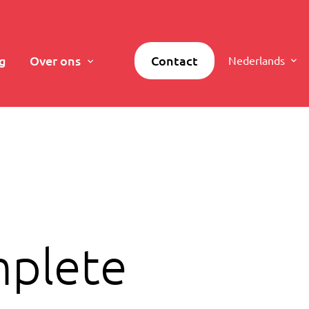
g
Over ons
Contact
Nederlands
mplete