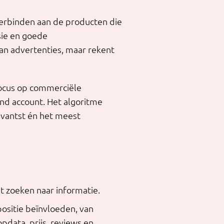
verbinden aan de producten die
sie en goede
aan advertenties, maar rekent
focus op commerciële
nd account. Het algoritme
evantst én het meest
t zoeken naar informatie.
positie beïnvloeden, van
pdata, prijs, reviews en