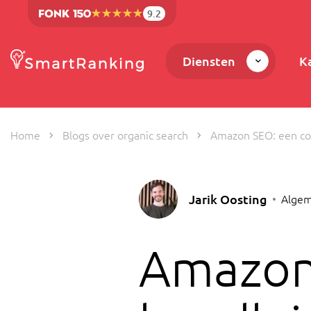
9.2
Diensten
K
Home
Blogs over organic search
Amazon SEO: een co
Jarik Oosting
Algem
Amazon