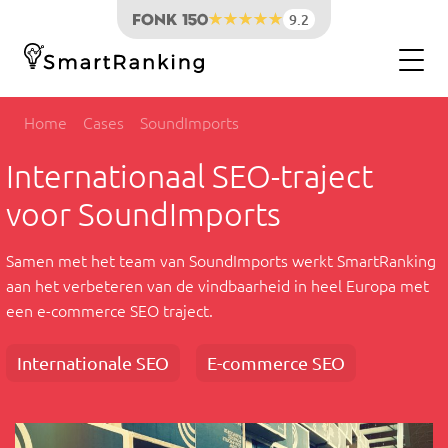
9.2
Home
Cases
SoundImports
Internationaal SEO-traject
voor SoundImports
Samen met het team van SoundImports werkt SmartRanking
aan het verbeteren van de vindbaarheid in heel Europa met
een e-commerce SEO traject.
Internationale SEO
E-commerce SEO