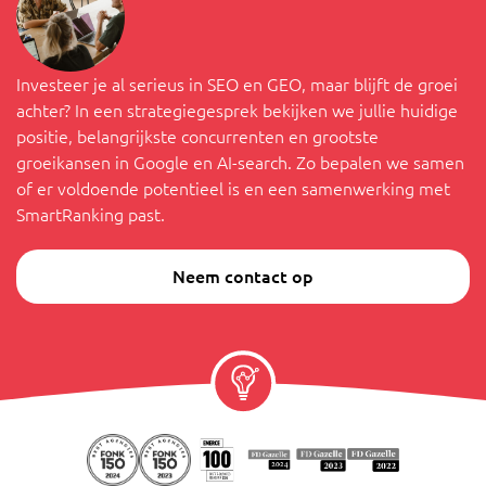
Investeer je al serieus in SEO en GEO, maar blijft de groei
achter? In een strategiegesprek bekijken we jullie huidige
positie, belangrijkste concurrenten en grootste
groeikansen in Google en AI-search. Zo bepalen we samen
of er voldoende potentieel is en een samenwerking met
SmartRanking past.
Neem contact op