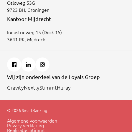
Osloweg 53G
9723 BH, Groningen
Kantoor Mijdrecht
Industrieweg 15 (Dock 15)
3641 RK, Mijdrecht
Wij zijn onderdeel van de Loyals Groep
Gravity
Nextly
Stimmt
Huray
© 2026 SmartRanking
Algemene voorwaarden
Privacy verklaring
Realisatie:
Stimmt