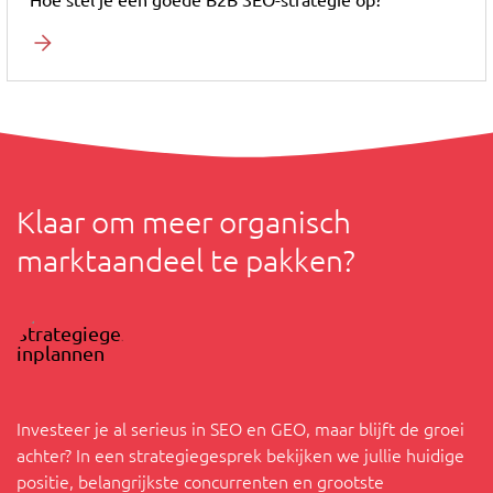
Hoe stel je een goede B2B SEO-strategie op?
Klaar om meer organisch
marktaandeel te pakken?
Investeer je al serieus in SEO en GEO, maar blijft de groei
achter? In een strategiegesprek bekijken we jullie huidige
positie, belangrijkste concurrenten en grootste