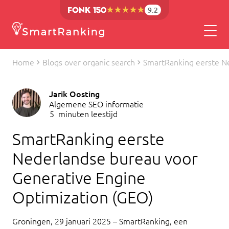
9.2
Home
Blogs over organic search
SmartRanking eerste N
Jarik Oosting
Algemene SEO informatie
5
minuten leestijd
SmartRanking eerste
Nederlandse bureau voor
Generative Engine
Optimization (GEO)
Groningen, 29 januari 2025 – SmartRanking, een