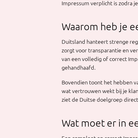
Impressum verplicht is zodra j
Waarom heb je e
Duitsland hanteert strenge re
zorgt voor transparantie en ve
van een volledig of correct Imp
gehandhaafd.
Bovendien toont het hebben van
wat vertrouwen wekt bij je kla
ziet de Duitse doelgroep direc
Wat moet er in e
Een compleet en correct Impre