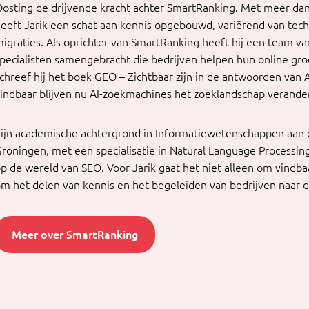
osting de drijvende kracht achter SmartRanking. Met meer dan 
eeft Jarik een schat aan kennis opgebouwd, variërend van tec
igraties. Als oprichter van SmartRanking heeft hij een team v
pecialisten samengebracht die bedrijven helpen hun online groe
chreef hij het boek GEO – Zichtbaar zijn in de antwoorden van 
indbaar blijven nu AI-zoekmachines het zoeklandschap verandere
ijn academische achtergrond in Informatiewetenschappen aan d
roningen, met een specialisatie in Natural Language Processin
p de wereld van SEO. Voor Jarik gaat het niet alleen om vindb
m het delen van kennis en het begeleiden van bedrijven naar 
Meer over SmartRanking