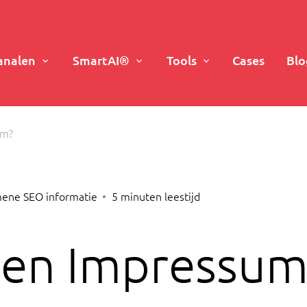
analen
SmartAI®
Tools
Cases
Blo
um?
ene SEO informatie
5
minuten leestijd
een Impressum