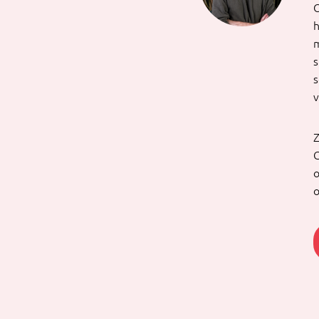
O
h
m
s
s
v
Z
G
o
o