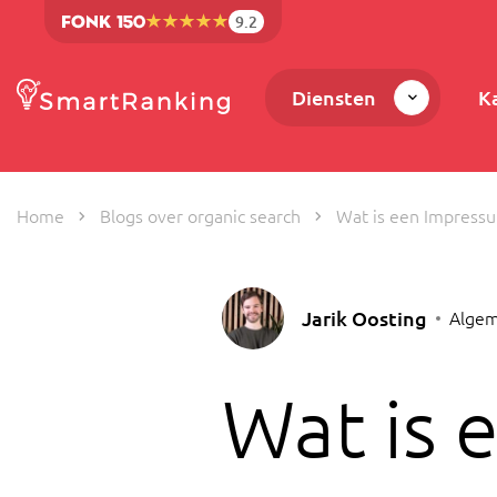
9.2
Diensten
K
Home
Blogs over organic search
Wat is een Impress
Jarik Oosting
Algem
Wat is 