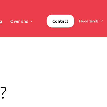
g
Over ons
Contact
Nederlands
?