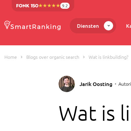
9.2
Diensten
K
Home
Blogs over organic search
Wat is linkbuilding?
Jarik Oosting
Autori
Wat is l