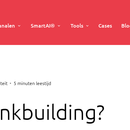
analen
SmartAI®
Tools
Cases
Blo
teit
5
minuten leestijd
inkbuilding?