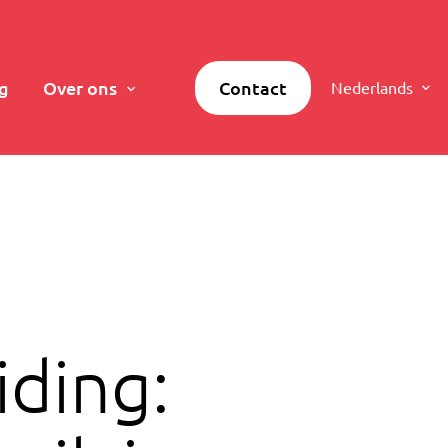
g
Over ons
Contact
Nederlands
iding: