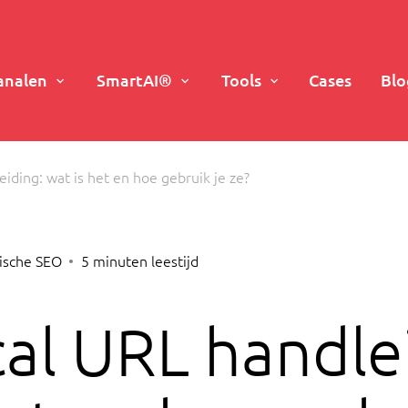
analen
SmartAI®
Tools
Cases
Blo
iding: wat is het en hoe gebruik je ze?
ische SEO
5
minuten leestijd
al URL handle