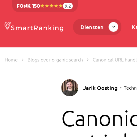
9.2
Diensten
K
Home
Blogs over organic search
Canonical URL handle
Jarik Oosting
Techn
Canonic