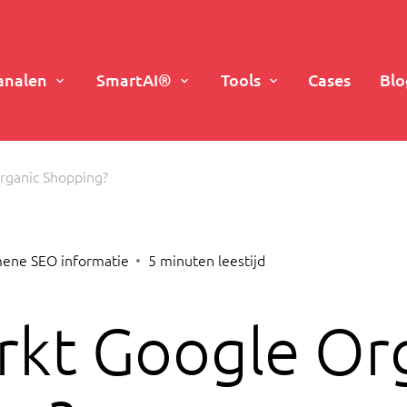
analen
SmartAI®
Tools
Cases
Blo
rganic Shopping?
ene SEO informatie
5
minuten leestijd
kt Google Or