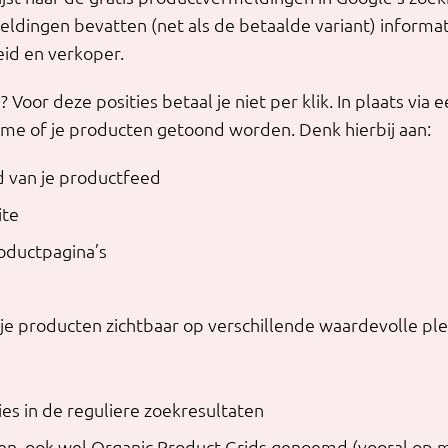
ldingen bevatten (net als de betaalde variant) informa
eid en verkoper.
 Voor deze posities betaal je niet per klik. In plaats via
tme of je producten getoond worden. Denk hierbij aan:
d van je productfeed
ite
oductpagina’s
e producten zichtbaar op verschillende waardevolle ple
s in de reguliere zoekresultaten
ten, ook wel Organic Product Grids genoemd (vooral op 