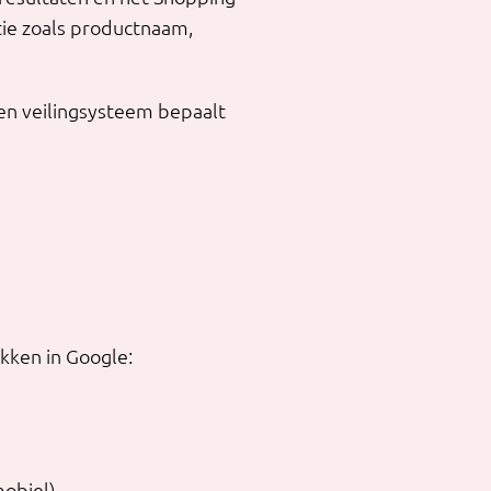
tie zoals productnaam,
 een veilingsysteem bepaalt
kken in Google:
mobiel)