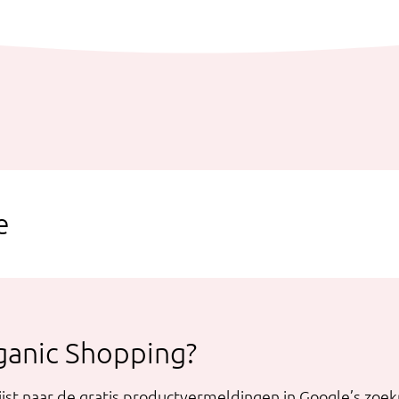
e
ganic Shopping?
st naar de gratis productvermeldingen in Google’s zoek