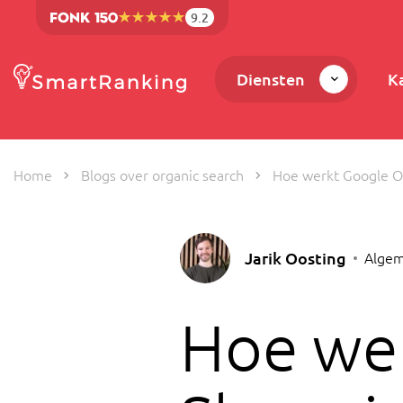
9.2
Diensten
K
Home
Blogs over organic search
Hoe werkt Google O
Jarik Oosting
Algem
Hoe wer