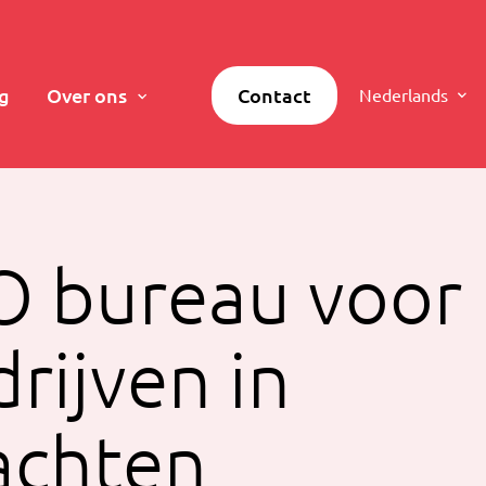
g
Over ons
Contact
Nederlands
O bureau voor
rijven in
achten