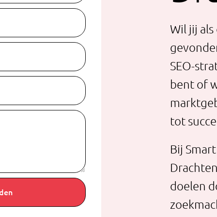
Wil jij a
gevonden
SEO-strat
bent of w
marktgebi
tot succe
Bij Smar
Drachten
doelen d
zoekmach