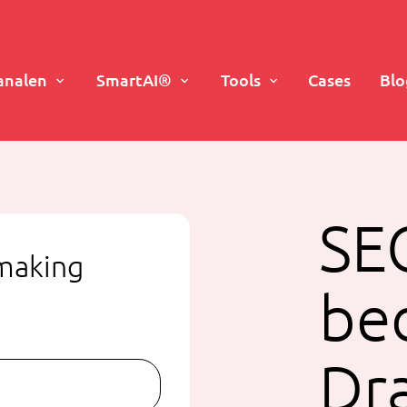
analen
SmartAI®
Tools
Cases
Blo
SE
smaking
bed
Dr