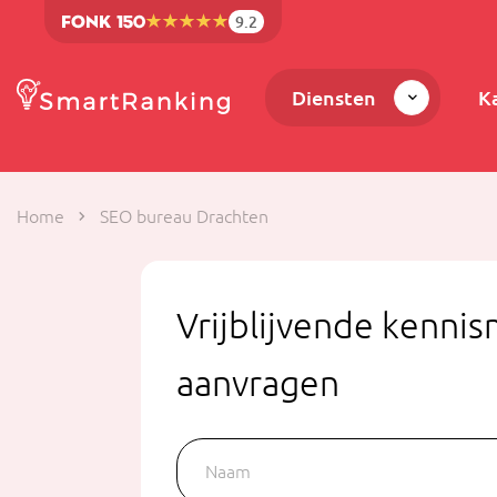
9.2
Diensten
K
Home
SEO bureau Drachten
Vrijblijvende kenni
aanvragen