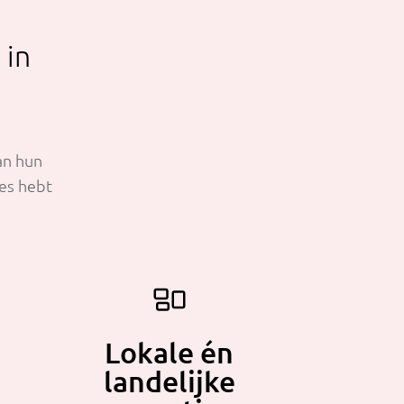
 in
an hun
ies hebt
Lokale én
landelijke