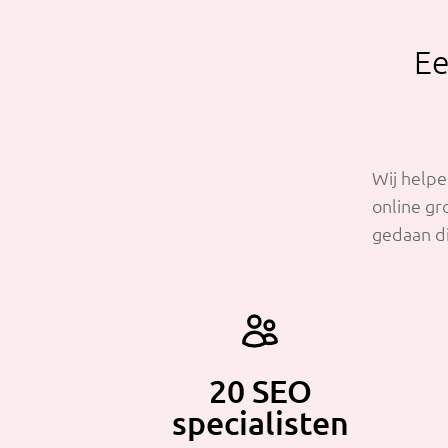
Ee
Wij helpe
online gr
gedaan di
20 SEO
specialisten