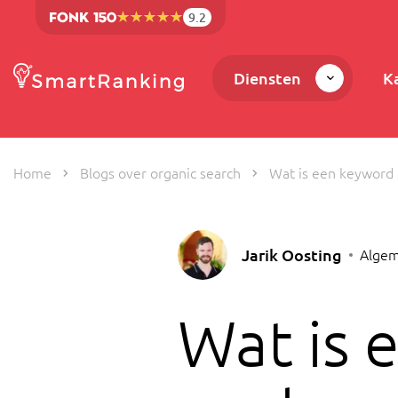
9.2
Diensten
K
Home
Blogs over organic search
Wat is een keyword g
Jarik Oosting
Algem
Wat is 