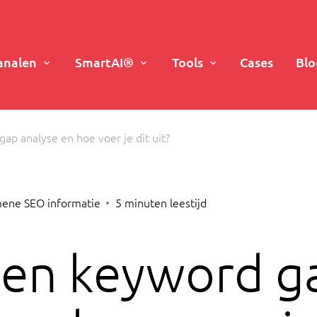
analen
SmartAI®
Tools
Cases
Blo
ap analyse en hoe voer je dit uit?
ene SEO informatie
5
minuten leestijd
een keyword g