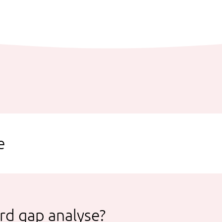
e
rd gap analyse?