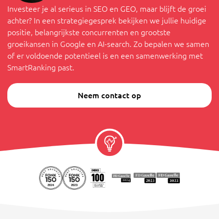
Investeer je al serieus in SEO en GEO, maar blijft de groei
achter? In een strategiegesprek bekijken we jullie huidige
positie, belangrijkste concurrenten en grootste
groeikansen in Google en AI-search. Zo bepalen we samen
of er voldoende potentieel is en een samenwerking met
SmartRanking past.
Neem contact op