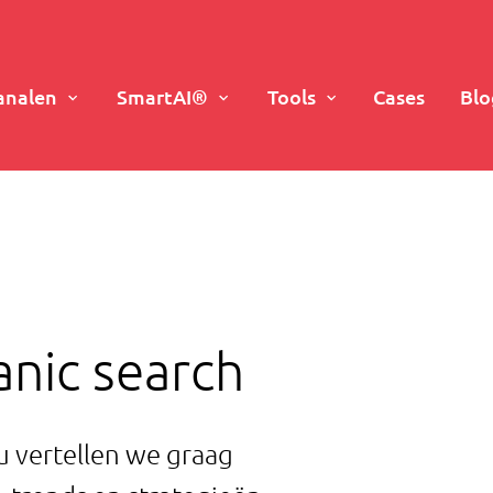
analen
SmartAI®
Tools
Cases
Blo
anic search
u vertellen we graag