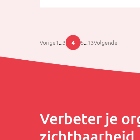
Vorige
1
...
3
4
5
...
13
Volgende
Verbeter je or
zichtbaarheid