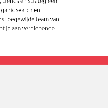
, trends en strategieën
rganic search en
ns toegewijde team van
lpt je aan verdiepende