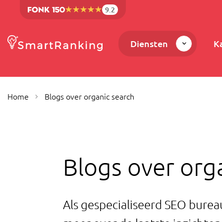
9.2
Diensten
K
Home
Blogs over organic search
Blogs over org
Als gespecialiseerd SEO burea